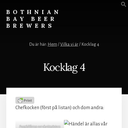
Skip
Skip
to
to
BOTHNIAN
content
footer
BAY BEER
BREWERS
-
ett
Du är här:
Hem
/
Vilka vi är
/
Kocklag 4
magasin
om
öl,
Kocklag 4
mat,
glam
&
stoj.
Chefkocken (först på listan) och dom andra:
Punghållaren var skattmästare