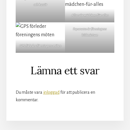
och kassör
Allas vår mädchen-für-alles
Paparazzo är föreningens
bildmästare
GPS förleder föreningens möten
Läsarkommentarer
Lämna ett svar
Du måste vara
inloggad
för att publicera en
kommentar.
More