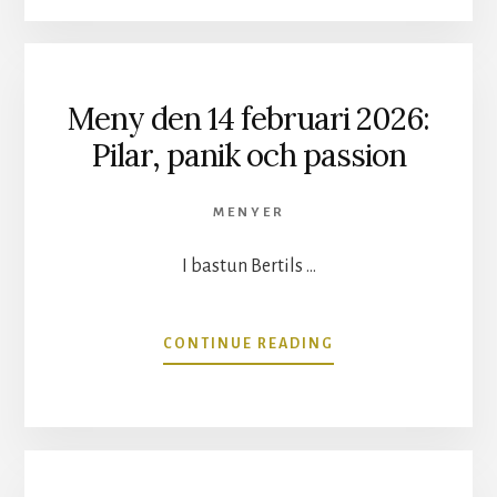
14
MARS
2026:
EN
Meny den 14 februari 2026:
ANNAN
SLAGS
Pilar, panik och passion
KOMA
MENYER
I bastun Bertils …
OM
CONTINUE READING
MENY
DEN
14
FEBRUARI
2026:
PILAR,