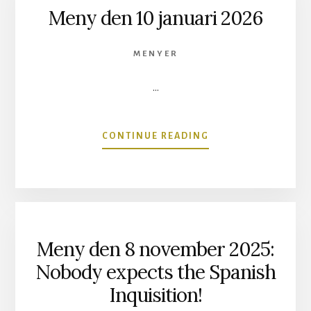
Meny den 10 januari 2026
PANIK
OCH
PASSION
MENYER
…
OM
CONTINUE READING
MENY
DEN
10
JANUARI
2026
Meny den 8 november 2025:
Nobody expects the Spanish
Inquisition!