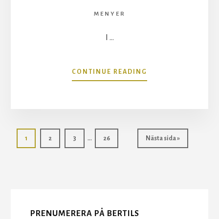
MENYER
I …
OM
CONTINUE READING
MENY
DEN
8
NOVEMBER
2025:
Interimistiska
NOBODY
…
Sida
Sida
Sida
Sida
Go
1
2
3
26
Nästa sida »
EXPECTS
sidor
to
THE
More
utelämnas
SPANISH
INQUISITION!
Content
PRENUMERERA PÅ BERTILS