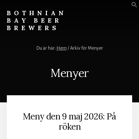
Skip
Skip
to
to
BOTHNIAN
content
footer
BAY BEER
BREWERS
-
ett
Du är här:
Hem
/
Arkiv för Menyer
magasin
om
öl,
Menyer
mat,
glam
&
stoj.
Meny den 9 maj 2026: På
röken