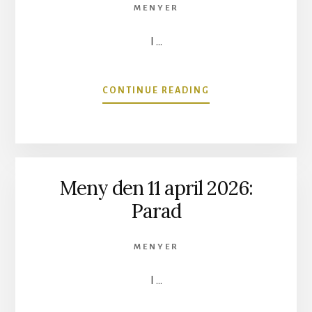
MENYER
I …
OM
CONTINUE READING
MENY
DEN
9
MAJ
2026:
Meny den 11 april 2026:
PÅ
RÖKEN
Parad
MENYER
I …