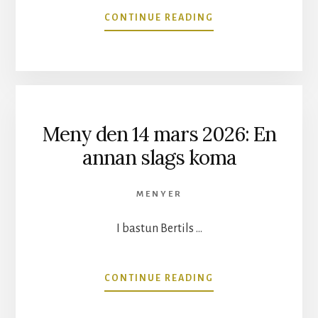
OM
CONTINUE READING
MENY
DEN
11
APRIL
2026:
PARAD
Meny den 14 mars 2026: En
annan slags koma
MENYER
I bastun Bertils …
OM
CONTINUE READING
MENY
DEN