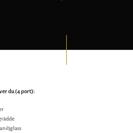
er du (4 port):
er
pgrädde
aniljglass