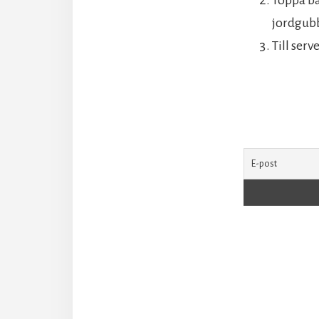
jordgubb
Till ser
Läsar