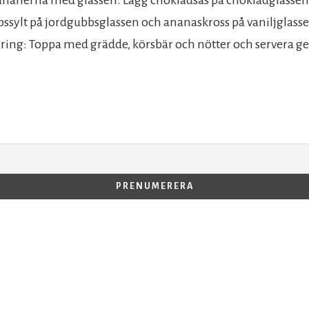
ssylt på jordgubbsglassen och ananaskross på vaniljglass
vering: Toppa med grädde, körsbär och nötter och servera ge
kommentarer