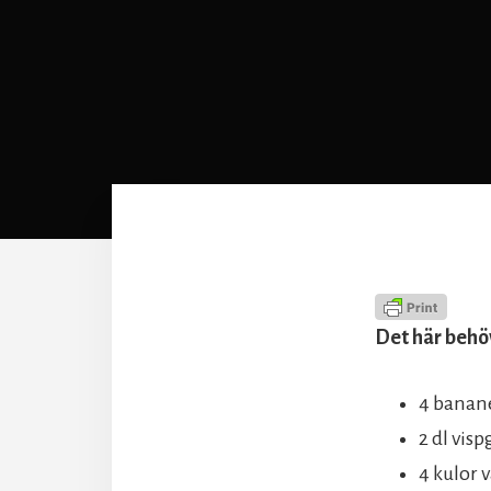
Det här behöv
4 banan
2 dl vis
4 kulor v