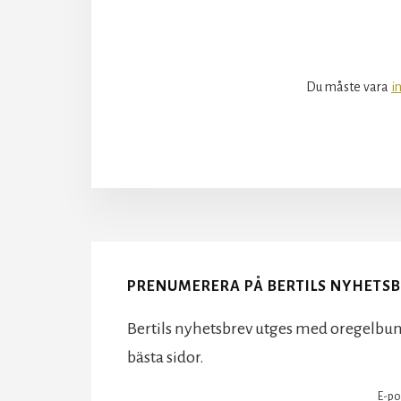
Du måste vara
i
More
Content
PRENUMERERA PÅ BERTILS NYHETS
Bertils nyhetsbrev utges med oregelbun
bästa sidor.
E-po