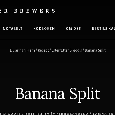
ER BREWERS
NOTABELT
KOKBOKEN
OM OSS
BERTILS KA
Du är här:
Hem
/
Recept
/
Efterrätter & godis
/
Banana Split
Banana Split
R & GODIS
/
2018-04-19
by
FERROCAVALLO
/
LÄMNA EN