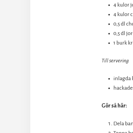
4 kulor 
4 kulor 
0,5 dl c
0,5 dl j
1 burk k
Till servering
inlagda 
hackade
Gör så här:
Dela ban
Toppa ba