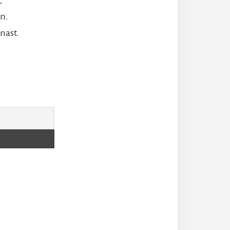
en.
nast.