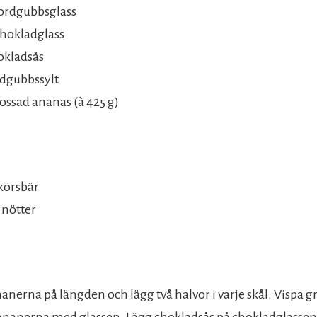
jordgubbsglass
chokladglass
hokladsås
ordgubbssylt
rossad ananas (à 425 g)
körsbär
 nötter
anerna på längden och lägg två halvor i varje skål. Vispa 
nanerna med glassen. Lägg chokladsås på chokladglassen